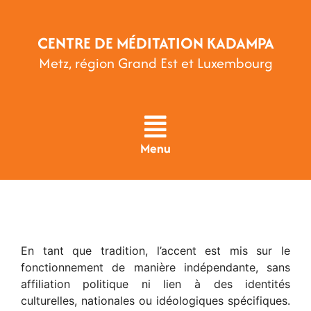
Passer
au
CENTRE DE MÉDITATION KADAMPA
contenu
Metz, région Grand Est et Luxembourg
Menu
En tant que tradition, l’accent est mis sur le
fonctionnement de manière indépendante, sans
affiliation politique ni lien à des identités
culturelles, nationales ou idéologiques spécifiques.