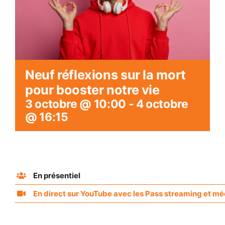
Neuf réflexions sur la mort
pour booster notre vie
3 octobre @ 10:00
-
4 octobre
@ 16:15
En présentiel
En direct sur YouTube avec les Pass streaming et mé